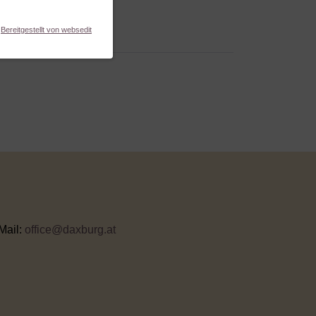
Bereitgestellt von websedit
Mail:
office@daxburg.at