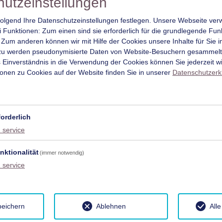
utzeinstellungen
olgend Ihre Datenschutzeinstellungen festlegen.
Unsere Webseite ver
Funktionen: Zum einen sind sie erforderlich für die grundlegende Funk
 Zum anderen können wir mit Hilfe der Cookies unsere Inhalte für Sie 
rzu werden pseudonymisierte Daten von Website-Besuchern gesammel
 Einverständnis in die Verwendung der Cookies können Sie jederzeit wi
ionen zu Cookies auf der Website finden Sie in unserer
Datenschutzerk
in der Daxburg
forderlich
aus der ersten Reihe!
1
service
ttete Apartments bieten Ihnen den idealen Rückzugsort, den Sie
nktionalität
(immer notwendig)
cher Natur – schätzen werden.
1
service
xburg! Die meisten Sehenswürdigkeiten, die Alt- und Innenstadt
inuten zu unzähligen Wanderwegen und Almen bringt, das Tirol
peichern
Ablehnen
All