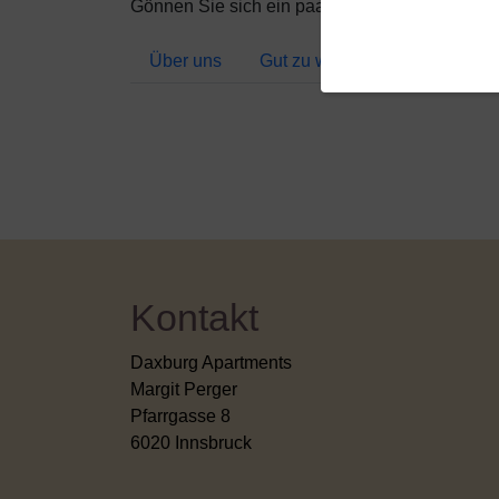
Gönnen Sie sich ein paar feine Tage bei uns!
Über uns
Gut zu wissen
Kontakt
Daxburg Apartments
Margit Perger
Pfarrgasse 8
6020 Innsbruck